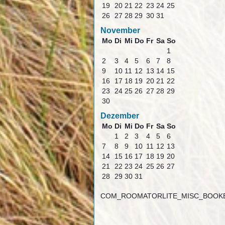
19
20
21
22
23
24
25
26
27
28
29
30
31
November
Mo
Di
Mi
Do
Fr
Sa
So
1
2
3
4
5
6
7
8
9
10
11
12
13
14
15
16
17
18
19
20
21
22
23
24
25
26
27
28
29
30
Dezember
Mo
Di
Mi
Do
Fr
Sa
So
1
2
3
4
5
6
7
8
9
10
11
12
13
14
15
16
17
18
19
20
21
22
23
24
25
26
27
28
29
30
31
COM_ROOMATORLITE_MISC_BOOK