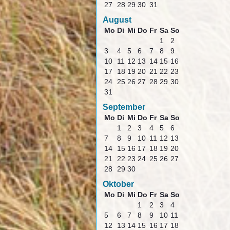
27
28
29
30
31
August
Mo
Di
Mi
Do
Fr
Sa
So
1
2
3
4
5
6
7
8
9
10
11
12
13
14
15
16
17
18
19
20
21
22
23
24
25
26
27
28
29
30
31
September
Mo
Di
Mi
Do
Fr
Sa
So
1
2
3
4
5
6
7
8
9
10
11
12
13
14
15
16
17
18
19
20
21
22
23
24
25
26
27
28
29
30
Oktober
Mo
Di
Mi
Do
Fr
Sa
So
1
2
3
4
5
6
7
8
9
10
11
12
13
14
15
16
17
18